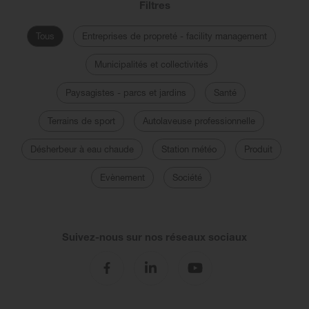
Filtres
Tous
Entreprises de propreté - facility management
Municipalités et collectivités
Paysagistes - parcs et jardins
Santé
Terrains de sport
Autolaveuse professionnelle
Désherbeur à eau chaude
Station météo
Produit
Evènement
Société
Suivez-nous sur nos réseaux sociaux