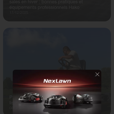
sales en hiver : bonnes pratiques et
équipements professionnels Hako
17/12/2025
Puissance, précision et performance : la
lisseuse de greens Salsco HP11-III
08/10/2025