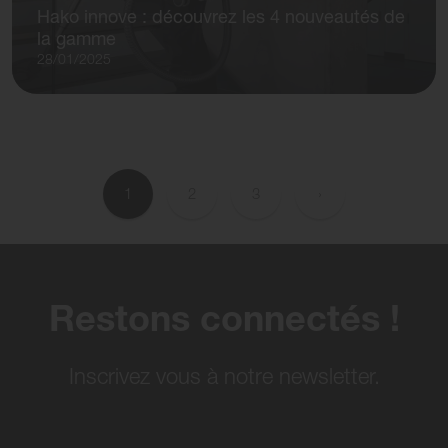
Hako innove : découvrez les 4 nouveautés de
la gamme
28/01/2025
Pagination
Page
Page
Page
Page suivante
1
2
3
›
Restons connectés !
Inscrivez vous à notre newsletter.