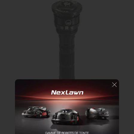
Arroseur Série Précision™
Vitesse de rotation constante
Rayon de 4.3 à 7.9 m
Pluviométrie de 15.2 mm/h