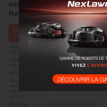
sur le souffleur Toro
Revolution
Souffleur avec
Outils de
Souffleur
bloc dorsal
jardin
(66200T)
(66200)
20.6
Volume
m3/min
d'air
257
Vitesse
km/h
d'air
60 V C.C sans balais
Moteur
Boost : 29,5
Autonomie
min
Haute : 73
avec 2
Basse : 85,2
batteries
de 7.5 Ah
Commande de vitesse variable
Commande