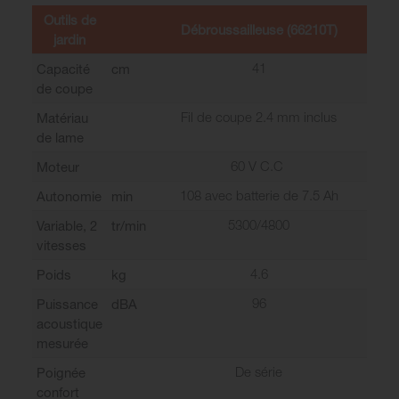
Outils de
Débroussailleuse (66210T)
jardin
41
Capacité
cm
de coupe
Fil de coupe 2.4 mm inclus
Matériau
de lame
60 V C.C
Moteur
108 avec batterie de 7.5 Ah
Autonomie
min
5300/4800
Variable, 2
tr/min
vitesses
4.6
Poids
kg
96
Puissance
dBA
acoustique
mesurée
De série
Poignée
confort