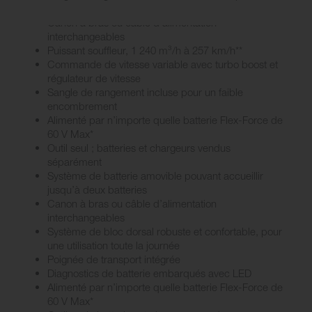
de transporter deux batteries
Puissance de la batterie selon le fabricant = 60 V maximum et 54 V en usage habituel. La 
Puissance de la batterie selon le fabricant = 60 V maximum et 54 V en usage habituel. La 
** Jusqu’à 1 240 m³/h max. et 257 km/h max. avec la fonction turbo boost. Les performanc
** Jusqu’à 1 240 m³/h max. et 257 km/h max. avec la fonction turbo boost. Les performanc
Canon à bras ou câble d’alimentation
interchangeables
Puissant souffleur, 1 240 m³/h à 257 km/h**
Commande de vitesse variable avec turbo boost et
régulateur de vitesse
Sangle de rangement incluse pour un faible
encombrement
Alimenté par n’importe quelle batterie Flex-Force de
60 V Max*
Outil seul ; batteries et chargeurs vendus
séparément
Système de batterie amovible pouvant accueillir
jusqu’à deux batteries
Canon à bras ou câble d’alimentation
interchangeables
Système de bloc dorsal robuste et confortable, pour
une utilisation toute la journée
Poignée de transport intégrée
Diagnostics de batterie embarqués avec LED
Alimenté par n’importe quelle batterie Flex-Force de
60 V Max*