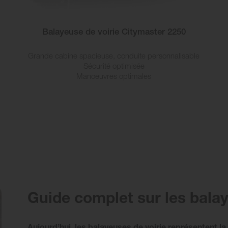
Balayeuse de voirie Citymaster 2250
Grande cabine spacieuse, conduite personnalisable
Sécurité optimisée
Manoeuvres optimales
Guide complet sur les bala
Aujourd’hui, les balayeuses de voirie représentent la