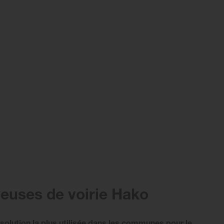
yeuses de voirie Hako
 solution la plus utilisée dans les communes pour le