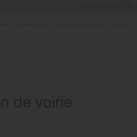
Guides et ressources
RSE - 
irie
Espaces verts
Golfs et terrains de sports
Irrigation
en de voirie