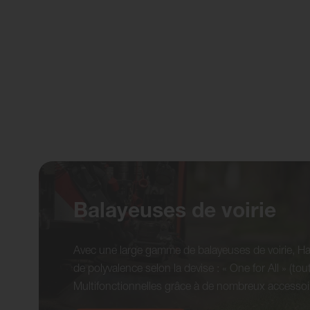
Balayeuses de voirie
Avec une large gamme de balayeuses de voirie, Hak
de polyvalence selon la devise : « One for All » (tou
Multifonctionnelles grâce à de nombreux accesso