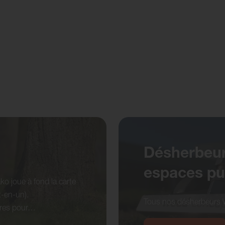
Désherbeurs
espaces pu
o joue à fond la carte
t-en-un).
Tous nos désherbeurs
ires pour…