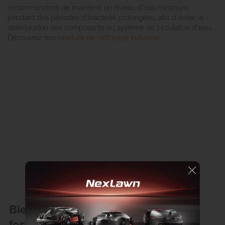
recommandons de maintenir un niveau d'eau minimum,
pendant des périodes d'inactivité prolongées, afin d'éviter la
détérioration des composants du système de circulation d'eau.
Découvrez nos
produits de nettoyage industriel.
Bien connaitre son autolaveuse et
former ses agents