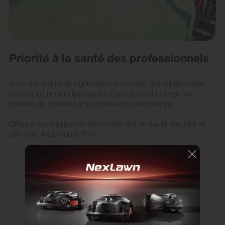
Priorité à la santé des professionnels
Avec une réduction significative des bruits, nos équipements
électriques limitent les risques d'accidents du travail, les
troubles du sommeil et les pertes de performance.
Offrez à vos équipes un environnement de travail sécurisé et
sain avec les produits Toro.