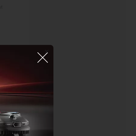
ut
ier
à