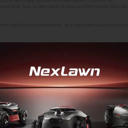
ionnements. Suite au démontage, le devis peut être modifié avec l'ajo
ine doit être lavée intégralement, de la carrosserie jusqu'aux pièces
n de la machine terminée, les techniciens procèdent aux réparations,
ommagée est alors remplacée par des pièces neuves du constructeur,
rement.
ction de l'état physique de la machine, elle peut passer par la case
e d'une machine neuve.
glages nécessaires à son bon fonctionnement.
doivent être graissées chaque année. Lors du reconditionnement,
 de la machine.
ts sur les tondeuses pour s'assurer de leur bon fonctionnement et vérif
ement, il est crucial pour nos techniciens de remettre les machines 