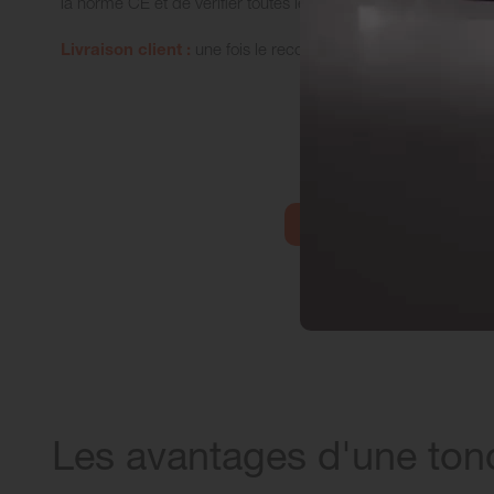
la norme CE et de vérifier toutes les sessions de rappel afin d'
Livraison client :
une fois le reconditionnement terminé et le
JE SUIS INTÉRESSÉ(E) 
Les avantages d'une ton