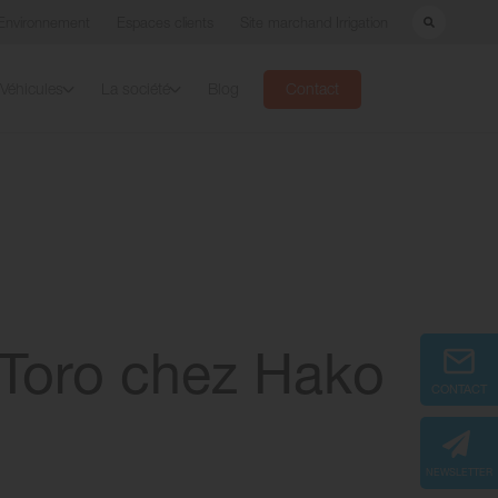
Environnement
Espaces clients
Site marchand Irrigation
Véhicules
La société
Blog
Contact
 Toro chez Hako