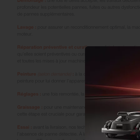
profondeur les potentielles pannes, fuites ou autres dysfonct
de pannes supplémentaires.
Lavage :
pour assurer un reconditionnement optimal, la mach
moteur.
Réparation préventive et curative :
une fois la préparatio
qu'elles soient préventives ou curatives. Chaque pièce end
et toutes les mises à jour machines sont effectuées obligatoi
Peinture
(selon demande)
:
à la demande du client et en fon
peinture pour lui donner l'apparence la plus proche possibl
Réglages :
une fois remontée, la machine subit tous les ré
Graissage :
pour une maintenance optimale, nos tondeuses 
cette étape est cruciale pour garantir le bon fonctionnement
Essai :
avant la livraison, nos techniciens effectuent des tes
l'absence de panne détectée. À la fin de chaque reconditionn