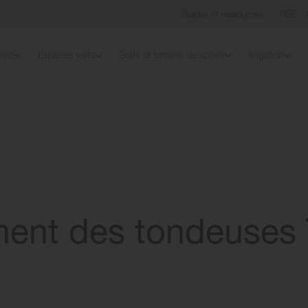
Guides et ressources
RSE - 
irie
Espaces verts
Golfs et terrains de sports
Irrigation
ment des tondeuses