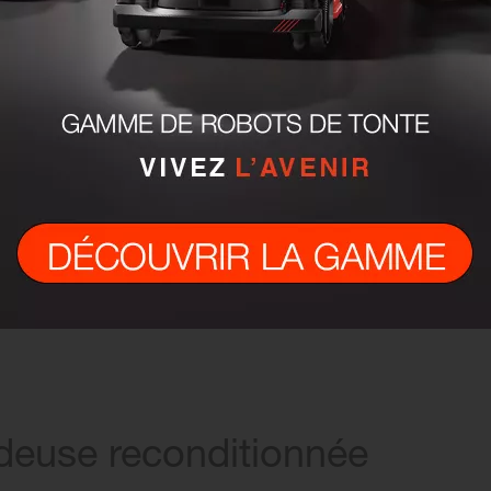
éviter tout retour en atelier.
s essais de la machine concluants, celle-ci peut être livrée au client.
PAR UNE TONDEUSE RECONDITIONNÉE
deuse reconditionnée