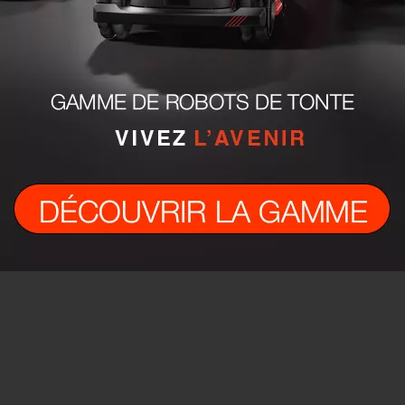
use, il peut être mis en
jusqu’à leur déchargement. La capaci
4 brosses frontales : pour
du bac à déchets est donc essentielle
 nécessitent un nettoyage
pour assurer une bonne productivité e
eur, en hauteur ou dans
un maximum d’heures de travail
 recoins. Les brosses et la
ininterrompu. Plus votre surface est
 brins varient selon le
grande plus il est important de choisir
ec lequel vous allez
bonne capacité afin d’éviter les
déchargements trop fréquents de vot
balayeuse. Les bacs à déchets des
balayeuses industrielles Hako
disposées à l’arrière permettent d’êtr
chargées au maximum sans que la
saleté ne déborde.