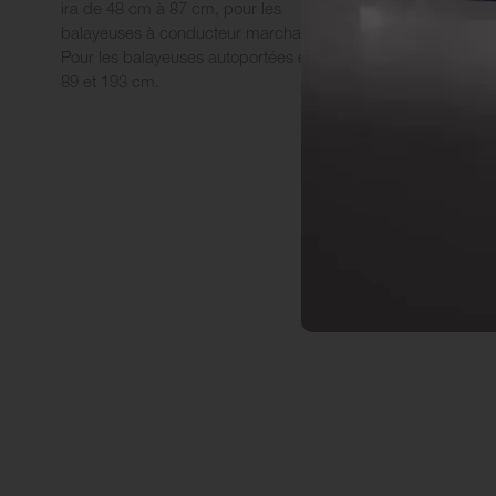
ira de 48 cm à 87 cm, pour les
Selon la balaye
balayeuses à conducteur marchant.
place jusqu’à 
Pour les balayeuses autoportées entre
les tâches qui
89 et 193 cm.
en double larg
les plus petits
dureté de leurs
type de sol av
travailler.