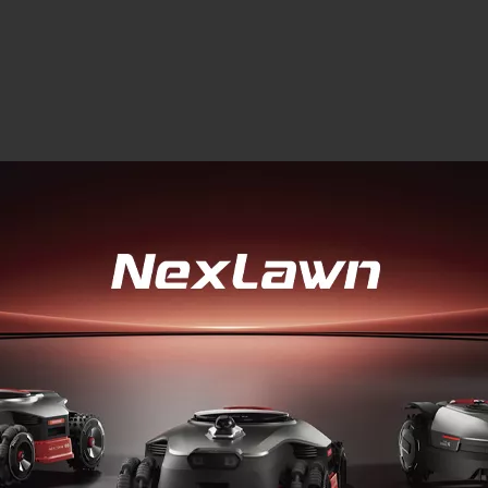
istiques des balayeuses pour
iel
pe de brosses
Capacité du bac à déchets
 professionnelles sont
Après avoir été récupérées par les
équipées d’une ou deux
brosses latérales et centrales, les
les, plus une troisième
saletés sont aspirées et atteignent le
s la partie centrale.
bac à déchets où elles sont stockées