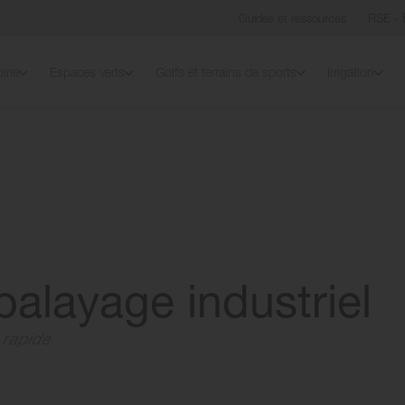
Guides et ressources
RSE - 
irie
Espaces verts
Golfs et terrains de sports
Irrigation
 balayage industriel
 rapide