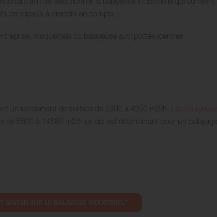
important afin de sélectionner la balayeuse industrielle qui convient 
nts principaux à prendre en compte :
entreprise, moquettes) ou balayeuse autoportée (centres
 ont un rendement de surface de 2300 à 4350 m2/h.
Les balayeus
e de 6600 à 14580 m2/h ce qui est déterminant pour un balayag
T SAVOIR SUR LE BALAYAGE INDUSTRIEL"