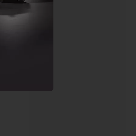
té
t
 la
re
e