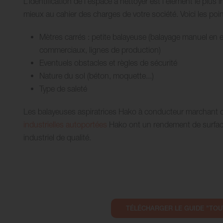
L’identification de l’espace à nettoyer est l’élément le plus 
mieux au cahier des charges de votre société. Voici les poi
Mètres carrés : petite balayeuse (balayage manuel en 
commerciaux, lignes de production)
Eventuels obstacles et règles de sécurité
Nature du sol (béton, moquette...)
Type de saleté
Les balayeuses aspiratrices Hako à conducteur marchant
industrielles autoportées
Hako ont un rendement de surfac
industriel de qualité.
TÉLÉCHARGER LE GUIDE "TOU