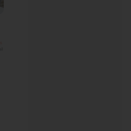
cs
il