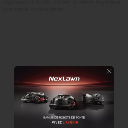
Aspirateur à feuilles mortes et débris thermique
autotracté professionnel