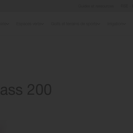
Guides et ressources
RSE - 
irie
Espaces verts
Golfs et terrains de sports
Irrigation
ass 200