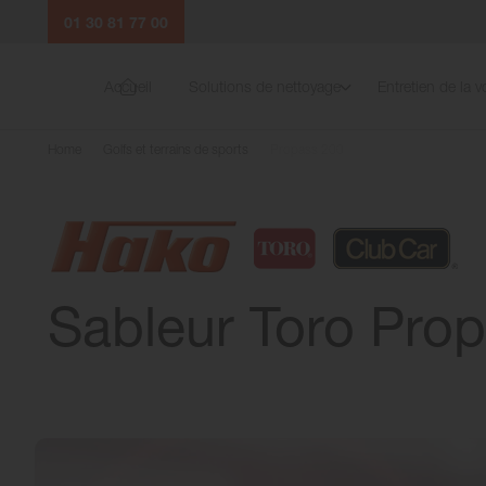
01 30 81 77 00
Accueil
Solutions de nettoyage
Entretien de la vo
Home
Golfs et terrains de sports
Propass 200
Sableur Toro
Prop