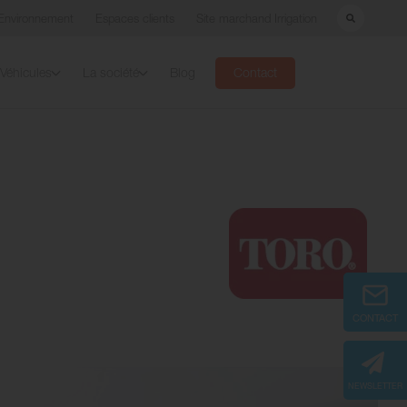
Environnement
Espaces clients
Site marchand Irrigation
Véhicules
La société
Blog
Contact