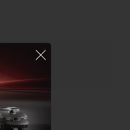
ommande sans fil
e 2.7 à 9.1 m