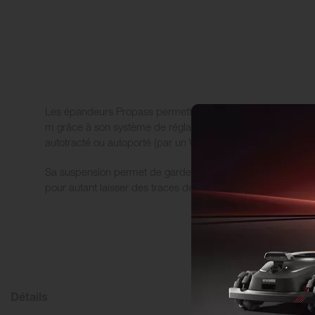
Les épandeurs Propass permettent de distribuer le produit
m grâce à son système de réglage breveté. L'épandeur est 
autotracté ou autoporté (par un Workman par exemple).
Sa suspension permet de garder les quatre roues en conta
pour autant laisser des traces de pneus sur le gazon.