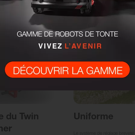
e du Twin
Uniforme
ner
Le système de réglage breveté