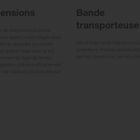
ensions
Bande
transporteuse 
e de suspension à poutre
 avec quatre roues intègre deux
Afin d'éviter toute fuite du produ
tincts, assurant un contact
épandeurs Propass sont équip
es quatre roues avec le sol,
joint en caoutchouc sur les côté
mment du type de terrain.
iguration prévient efficacement
on de marques prononcées sur