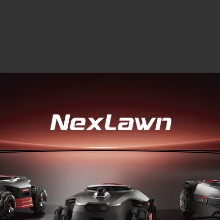
 de façon uniforme de 2.7 à 9.1
disponible en version
Facile d'utilisation
Avec ou sans téléc
ct permanent avec le sol sans
Epandage uniforme d