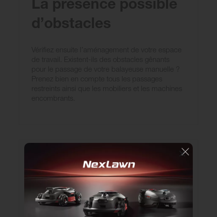
La présence possible
d’obstacles
Vérifiez ensuite l’aménagement de votre espace
de travail. Existent-ils des obstacles gênants
pour le passage de votre balayeuse manuelle ?
Prenez bien en compte tous les passages
restreints ainsi que les mobiliers et les machines
encombrants.
La nature du sol à
nettoyer
Identifiez ensuite, le type de sol à nettoyer. Voici