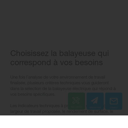
Choisissez la balayeuse qui
correspond à vos besoins
Une fois l’analyse de votre environnement de travail
finalisée, plusieurs critères techniques vous guideront
dans la sélection de la balayeuse électrique qui répond à
vos besoins spécifiques.
Les indicateurs techniques à prendre en compte sont la
largeur de travail proposée, le rendement de surface, le
nombre et le type de brosses ainsi que la capacité du
bac à déchets.