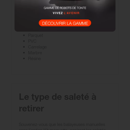
quelques exemples des différents types de sols
existants :
Béton
Moquette
Lino
Parquet
PVC
Carrelage
Marbre
Résine
Le type de saleté à
retirer
Souvenez-vous que les balayeuses manuelles
sans l’option Kit moquette, aspirent les saletés,