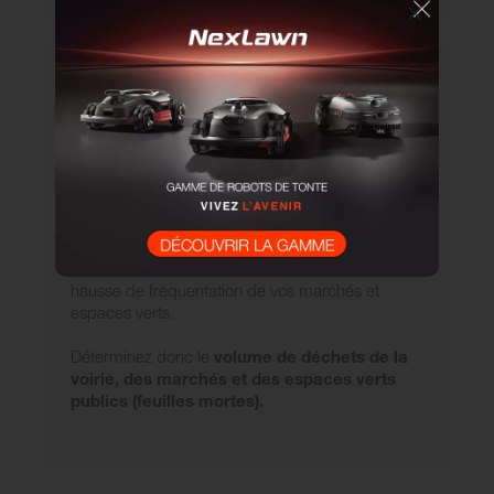
Quel est le volume de
déchets à ramasser ?
Le nombre d’habitants est évidemment un
élément clé
. Votre ville est-elle touristique en été
? Si oui, pensez également à la gestion des
déchets de vos vacanciers dans les rues et à la
hausse de fréquentation de vos marchés et
espaces verts.
Déterminez donc le
volume de déchets de la
voirie, des marchés et des espaces verts
publics (feuilles mortes).