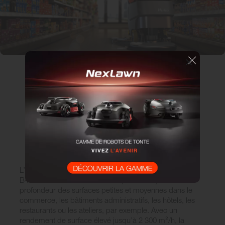
L’
autolaveuse
compacte autotractée Scrubmaster
B45P/CL est la machine idéale pour nettoyer en
profondeur des surfaces petites et moyennes dans le
commerce, les bâtiments administratifs, les hôtels, les
restaurants ou les ateliers, par exemple. Avec un
rendement de surface élevé jusqu’à 2 300 m²/h, la