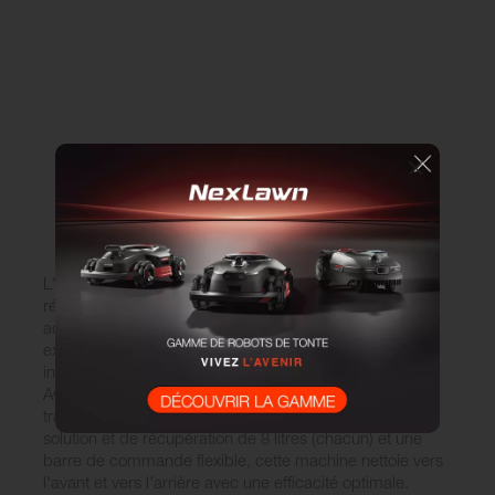
L'
autolaveuse
Scrubmaster B / E8 fournit d'excellents
résultats dans les zones exigues qui ne sont pas
accessibles aux autolaveuses conventionnelles : par
exemple dans les restaurants, les cantines, les
installations sanitaires ou les petits magasins de détail.
Avec ses dimensions compactes et sa petite largeur de
travail de seulement 33 cm ainsi que des réservoirs de
solution et de récupération de 8 litres (chacun) et une
barre de commande flexible, cette machine nettoie vers
l'avant et vers l'arrière avec une efficacité optimale.