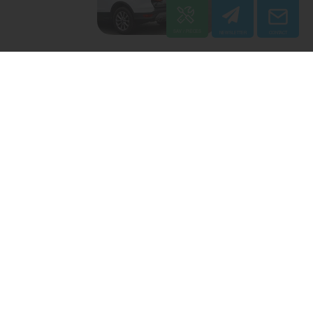
Transport simplifié :
l'autolaveuse
Scrubmaster B / E8 se
replie pour faciliter le
transport.