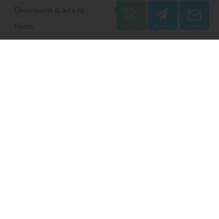
Dimensions (L x l x h)
800 x 450 x 450 mm
Poids
146 kg