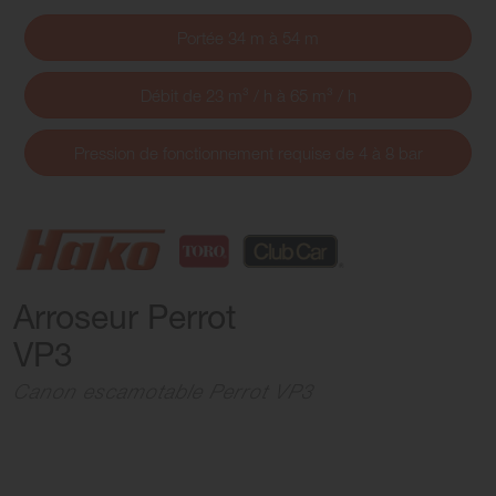
Portée 34 m à 54 m
Débit de 23 m³ / h à 65 m³ / h
Pression de fonctionnement requise de 4 à 8 bar
Arroseur Perrot
VP3
Canon escamotable Perrot VP3